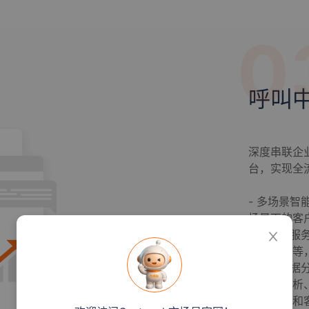
0
呼叫
深度串联企
台，实现全
- 多场景
场景下的客
- 自动化
服务跟进等
- 服务数
务质量分析
服务策略和