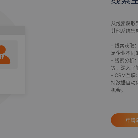
从线索获取
其他系统集
- 线索获
足企业不同
- 线索分
等，深入了
- CRM
持数据自动
机会。
申请