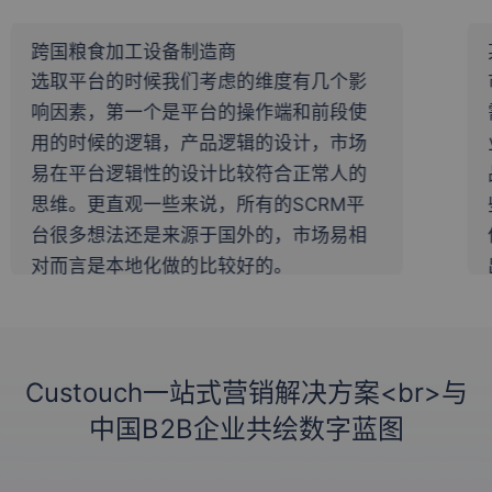
食加工设备制造商
某精细化工
台的时候我们考虑的维度有几个影
市场易的设
，第一个是平台的操作端和前段使
需求。他们
候的逻辑，产品逻辑的设计，市场
业的诉求。
台逻辑性的设计比较符合正常人的
品开发。他
更直观一些来说，所有的SCRM平
些日常的产
想法还是来源于国外的，市场易相
他们的产品
是本地化做的比较好的。
出发。
Custouch一站式营销解决方案<br>与
中国B2B企业共绘数字蓝图